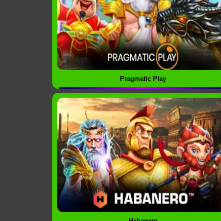
Pragmatic Play
Habanero