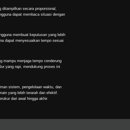
 ditampilkan secara proporsional,
engguna dapat membaca situasi dengan
pengguna membuat keputusan yang lebih
guna dapat menyesuaikan tempo sesuai
yang mampu menjaga tempo cenderung
lur yang rapi, mendukung proses ini
an sistem, pengelolaan waktu, dan
n yang lebih terarah dan efektif.
erukur dari awal hingga akhir.