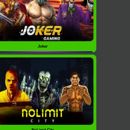
Joker
NoLimit City