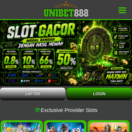
DAFTAR
LOGIN
Exclusive Provider Slots