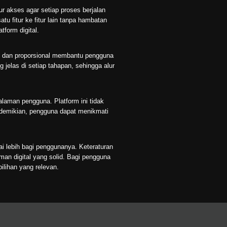
r akses agar setiap proses berjalan
tu fitur ke fitur lain tanpa hambatan
tform digital.
h dan proporsional membantu pengguna
jelas di setiap tahapan, sehingga alur
alaman pengguna. Platform ini tidak
 demikian, pengguna dapat menikmati
 lebih bagi penggunanya. Keteraturan
an digital yang solid. Bagi pengguna
ilihan yang relevan.