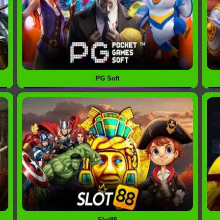
PG Soft
Slot88