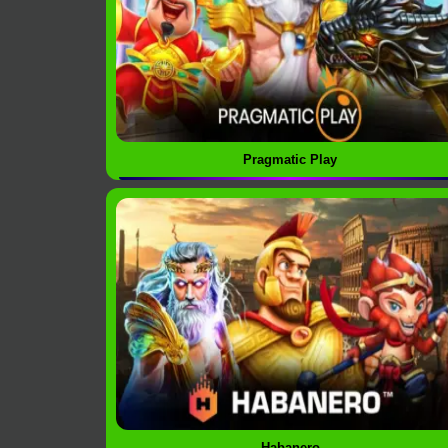
Pragmatic Play
Habanero