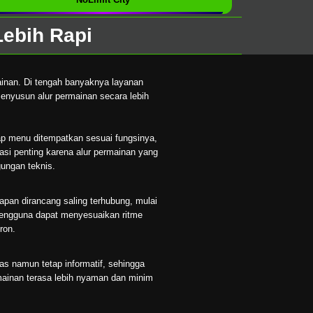
Lebih Rapi
mainan. Di tengah banyaknya layanan
nyusun alur permainan secara lebih
ap menu ditempatkan sesuai fungsinya,
i penting karena alur permainan yang
ungan teknis.
apan dirancang saling terhubung, mulai
, pengguna dapat menyesuaikan ritme
ron.
as namun tetap informatif, sehingga
ainan terasa lebih nyaman dan minim