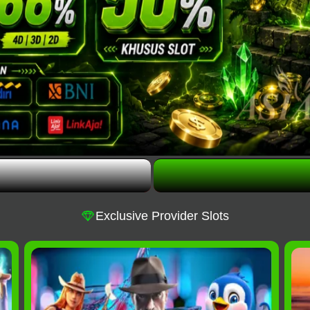
Exclusive Provider Slots