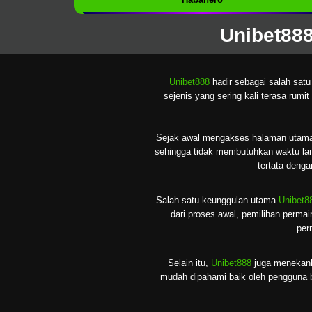
Unibet888
Unibet888
hadir sebagai salah satu
sejenis yang sering kali terasa ru
Sejak awal mengakses halaman utama, 
sehingga tidak membutuhkan waktu la
tertata deng
Salah satu keunggulan utama
Unibet8
dari proses awal, pemilihan permai
per
Selain itu,
Unibet888
juga menekanka
mudah dipahami baik oleh pengguna 